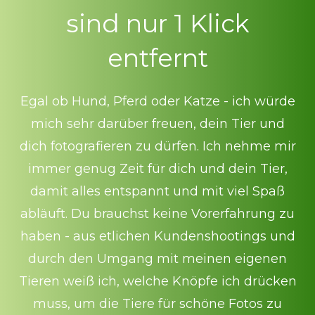
sind nur 1 Klick
entfern
t
Egal ob Hund, Pferd oder Katze - ich würde
mich sehr darüber freuen, dein Tier und
dich fotografieren zu dürfen. Ich nehme mir
immer genug Zeit für dich und dein Tier,
damit alles entspannt und mit viel Spaß
abläuft. Du brauchst keine Vorerfahrung zu
haben - aus etlichen Kundenshootings und
durch den Umgang mit meinen eigenen
Tieren weiß ich, welche Knöpfe ich drücken
muss, um die Tiere für schöne Fotos zu